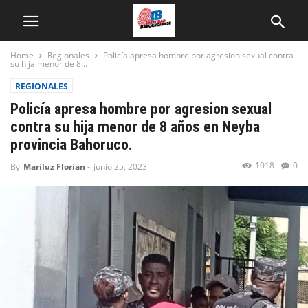
Home
Regionales
Policía apresa hombre por agresion sexual contra
su hija menor de 8...
REGIONALES
Policía apresa hombre por agresion sexual
contra su hija menor de 8 años en Neyba
provincia Bahoruco.
1018
0
By
Mariluz Florian
-
junio 25, 2023