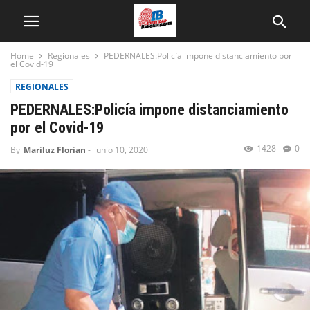
Home
Regionales
PEDERNALES:Policía impone distanciamiento por
el Covid-19
REGIONALES
PEDERNALES:Policía impone distanciamiento
por el Covid-19
1428
0
By
Mariluz Florian
-
junio 10, 2020