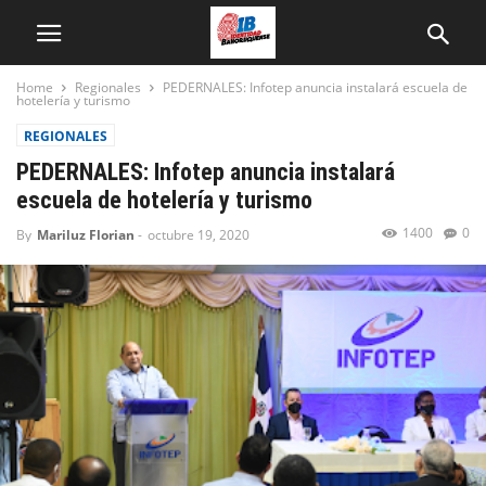
Home
Regionales
PEDERNALES: Infotep anuncia instalará escuela de
hotelería y turismo
REGIONALES
PEDERNALES: Infotep anuncia instalará
escuela de hotelería y turismo
1400
0
By
Mariluz Florian
-
octubre 19, 2020