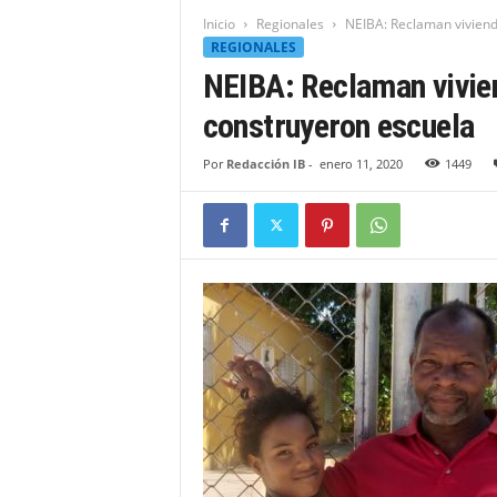
t
Inicio
Regionales
NEIBA: Reclaman viviend
i
REGIONALES
d
NEIBA: Reclaman vivie
a
d
construyeron escuela
B
a
Por
Redacción IB
-
enero 11, 2020
1449
h
o
r
u
q
u
e
n
s
e