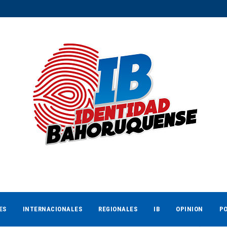
ES
INTERNACIONALES
REGIONALES
IB
OPINION
PO