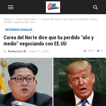
Home
Internacionales
Corea del Norte dice que ha perdido “año y
medio” negociando con...
INTERNACIONALES
Corea del Norte dice que ha perdido “año y
medio” negociando con EE.UU
1413
0
By
Redacción IB
-
enero 11, 2020