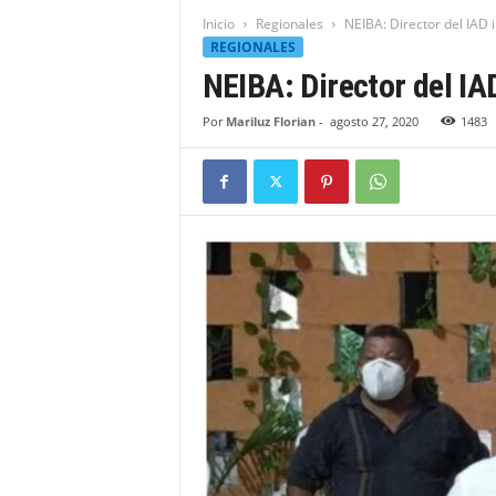
t
Inicio
Regionales
NEIBA: Director del IAD
i
REGIONALES
d
NEIBA: Director del IA
a
d
Por
Mariluz Florian
-
agosto 27, 2020
1483
B
a
h
o
r
u
q
u
e
n
s
e