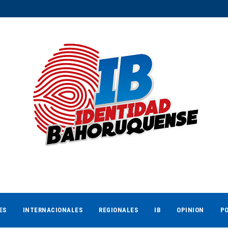
ES
INTERNACIONALES
REGIONALES
IB
OPINION
PO