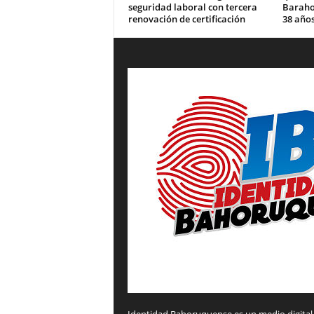
seguridad laboral con tercera
Barahon
renovación de certificación
38 años