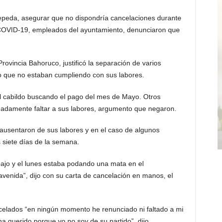
Cepeda, asegurar que no dispondría cancelaciones durante
 COVID-19, empleados del ayuntamiento, denunciaron que
Provincia Bahoruco, justificó la separación de varios
o que no estaban cumpliendo con sus labores.
el cabildo buscando el pago del mes de Mayo. Otros
gadamente faltar a sus labores, argumento que negaron.
ausentaron de sus labores y en el caso de algunos
 siete días de la semana.
bajo y el lunes estaba podando una mata en el
enida”, dijo con su carta de cancelación en manos, el
ncelados “en ningún momento he renunciado ni faltado a mi
ha querido porque yo no soy de su partido”, dijo.