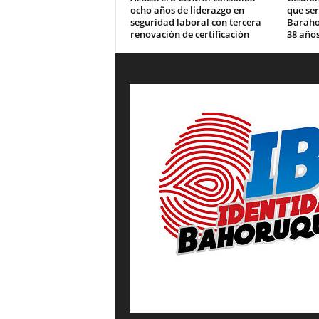
ocho años de liderazgo en
que se
seguridad laboral con tercera
Barahon
renovación de certificación
38 años