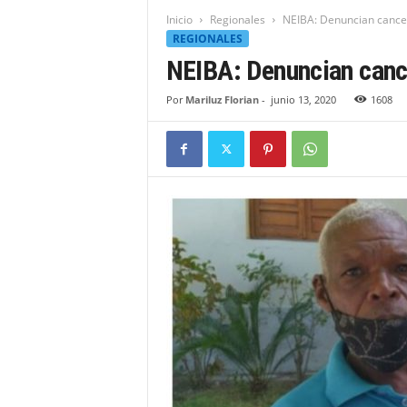
t
Inicio
Regionales
NEIBA: Denuncian cancela
i
REGIONALES
d
NEIBA: Denuncian cance
a
d
Por
Mariluz Florian
-
junio 13, 2020
1608
B
a
h
o
r
u
q
u
e
n
s
e