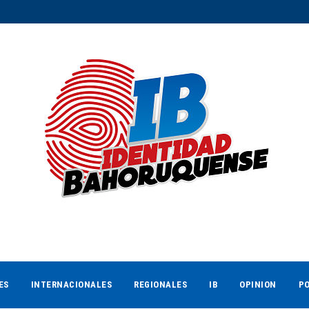
ES
INTERNACIONALES
REGIONALES
IB
OPINION
PO