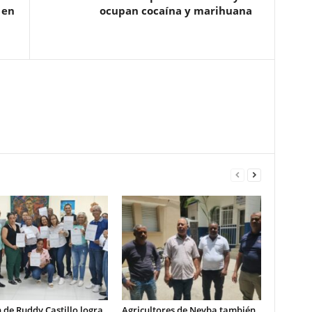
 en
ocupan cocaína y marihuana
 de Ruddy Castillo logra
Agricultores de Neyba también