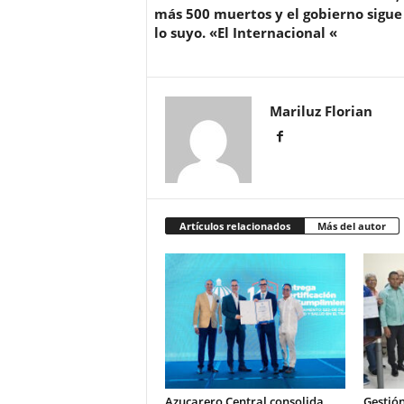
más 500 muertos y el gobierno sigue
lo suyo. «El Internacional «
Mariluz Florian
Artículos relacionados
Más del autor
Azucarero Central consolida
Gestión