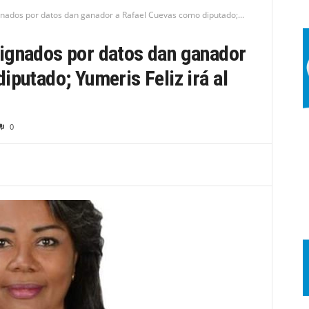
nados por datos dan ganador a Rafael Cuevas como diputado;...
ignados por datos dan ganador
iputado; Yumeris Feliz irá al
0