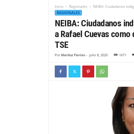
t
Inicio
Regionales
NEIBA: Ciudadanos indig
i
REGIONALES
d
NEIBA: Ciudadanos ind
a
d
a Rafael Cuevas como d
B
a
TSE
h
o
Por
Mariluz Florian
-
julio 8, 2020
1671
r
u
q
u
e
n
s
e