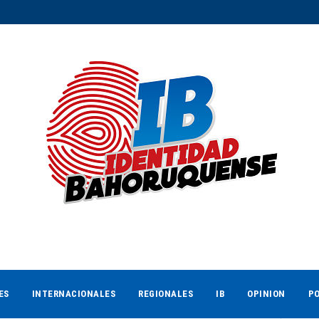
ES
INTERNACIONALES
REGIONALES
IB
OPINION
PO