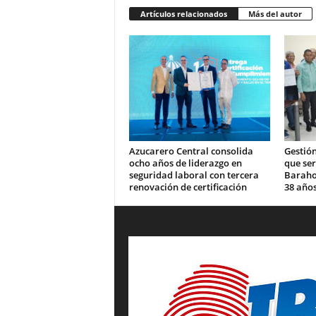
Artículos relacionados
Más del autor
Azucarero Central consolida
Gestión
ocho años de liderazgo en
que se
seguridad laboral con tercera
Barahon
renovación de certificación
38 años