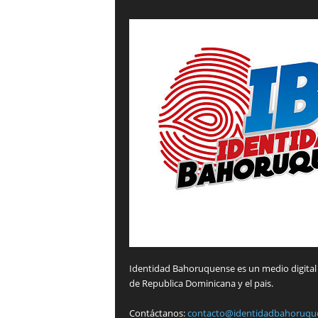
Identidad Bahoruquense es un medio digital 
de Republica Dominicana y el pais.
Contáctanos:
contacto@identidadbahoruqu