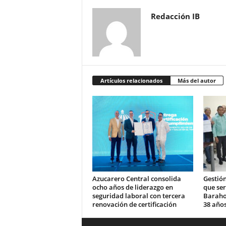
Redacción IB
Artículos relacionados
Más del autor
Azucarero Central consolida
Gestión
ocho años de liderazgo en
que se
seguridad laboral con tercera
Barahon
renovación de certificación
38 años