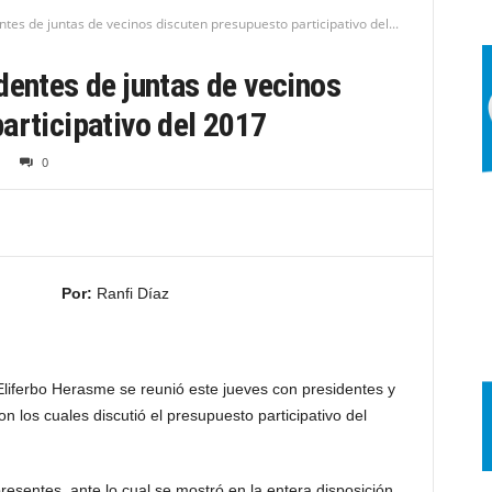
tes de juntas de vecinos discuten presupuesto participativo del...
dentes de juntas de vecinos
articipativo del 2017
0
Por:
Ranfi Díaz
Eliferbo Herasme se reunió este jueves con presidentes y
n los cuales discutió el presupuesto participativo del
esentes, ante lo cual se mostró en la entera disposición