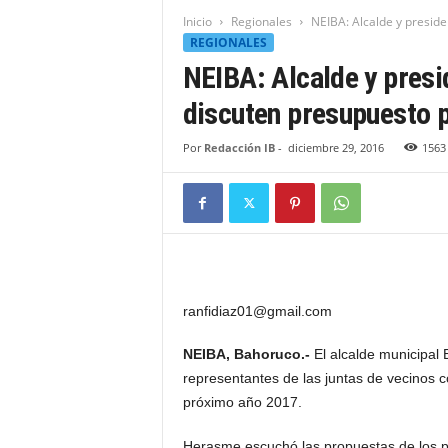
t
Inicio
Regionales
NEIBA: Alcalde y presiden
i
REGIONALES
d
NEIBA: Alcalde y presi
a
d
discuten presupuesto p
B
a
Por
Redacción IB
-
diciembre 29, 2016
1563
h
o
r
u
q
u
e
n
ranfidiaz01@gmail.com
s
e
NEIBA, Bahoruco.-
El alcalde municipal 
representantes de las juntas de vecinos co
próximo año 2017.
Herasme escuchó las propuestas de los pr