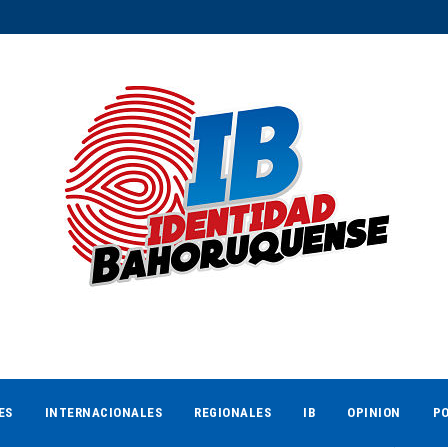
ES
INTERNACIONALES
REGIONALES
IB
OPINION
PO