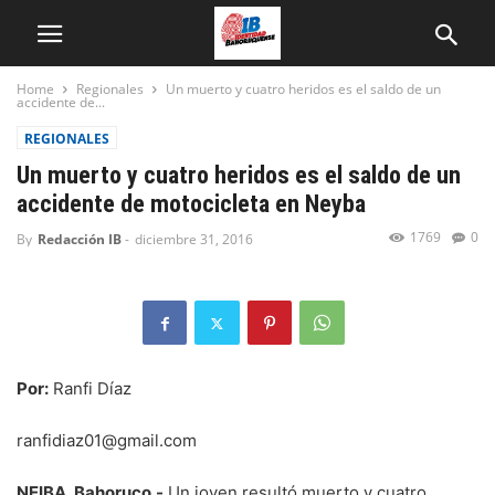
Home
Regionales
Un muerto y cuatro heridos es el saldo de un
accidente de...
REGIONALES
Un muerto y cuatro heridos es el saldo de un
accidente de motocicleta en Neyba
1769
0
By
Redacción IB
-
diciembre 31, 2016
Por:
Ranfi Díaz
ranfidiaz01@gmail.com
NEIBA, Bahoruco.-
Un joven resultó muerto y cuatro