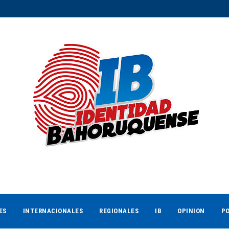
ES
INTERNACIONALES
REGIONALES
IB
OPINION
PO