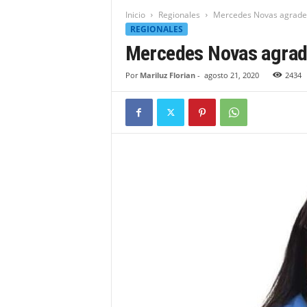
t
Inicio
Regionales
Mercedes Novas agradec
i
REGIONALES
d
Mercedes Novas agrad
a
d
Por
Mariluz Florian
-
agosto 21, 2020
2434
B
a
h
o
r
u
q
u
e
n
s
e