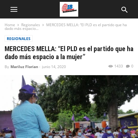
Home
Regionales
MERCEDES MELLA: “El PLD es el partido que ha
dado más espacio...
REGIONALES
MERCEDES MELLA: “El PLD es el partido que ha
dado más espacio a la mujer”
1433
0
By
Mariluz Florian
-
junio 14, 2020