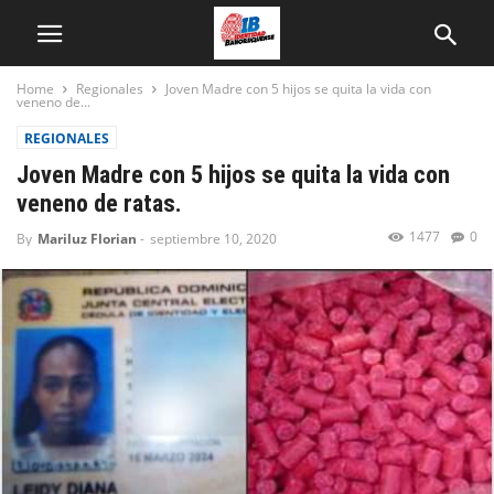
Home
Regionales
Joven Madre con 5 hijos se quita la vida con
veneno de...
REGIONALES
Joven Madre con 5 hijos se quita la vida con
veneno de ratas.
1477
0
By
Mariluz Florian
-
septiembre 10, 2020