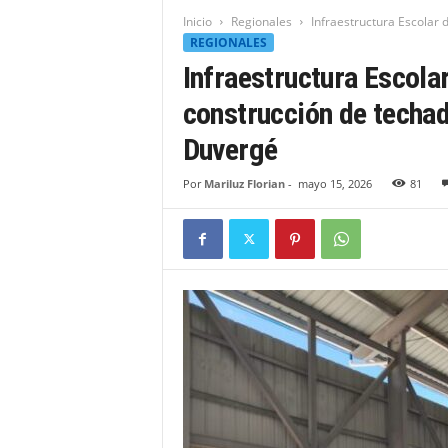
t
Inicio
Regionales
Infraestructura Escolar 
i
REGIONALES
d
Infraestructura Escolar
a
d
construcción de techad
B
a
Duvergé
h
o
Por
Mariluz Florian
-
mayo 15, 2026
81
r
u
q
u
e
n
s
e