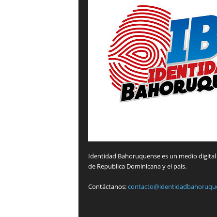
Identidad Bahoruquense es un medio digital 
de Republica Dominicana y el pais.
Contáctanos:
contacto@identidadbahoruqu