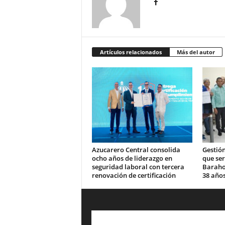
Artículos relacionados
Más del autor
Azucarero Central consolida
Gestión
ocho años de liderazgo en
que se
seguridad laboral con tercera
Barahon
renovación de certificación
38 años