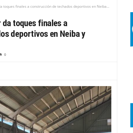
da toques finales a construcción de techados deportivos en Neiba...
 da toques finales a
os deportivos en Neiba y
0