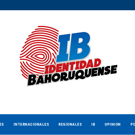
ES
INTERNACIONALES
REGIONALES
IB
OPINION
PO