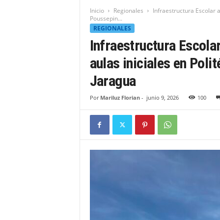
t
Inicio
Regionales
Infraestructura Escolar 
i
Poussepin...
d
REGIONALES
a
Infraestructura Escola
d
B
aulas iniciales en Poli
a
Jaragua
h
o
Por
Mariluz Florian
-
junio 9, 2026
100
r
u
q
u
e
n
s
e