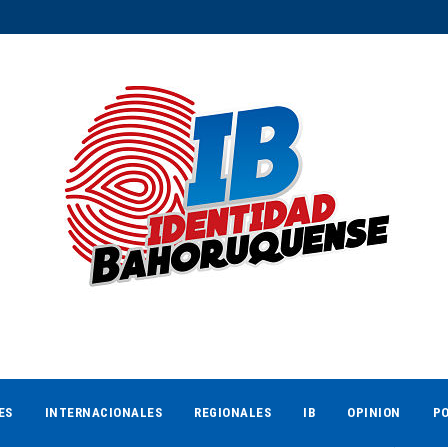
ES
INTERNACIONALES
REGIONALES
IB
OPINION
PO