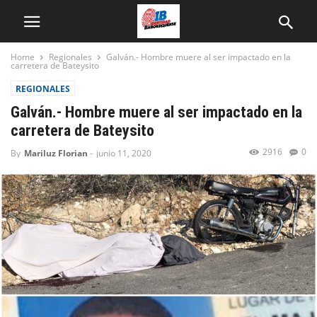
Home
Regionales
Galván.- Hombre muere al ser impactado en la
carretera de Bateysito
REGIONALES
Galván.- Hombre muere al ser impactado en la
carretera de Bateysito
2916
0
By
Mariluz Florian
-
junio 11, 2020