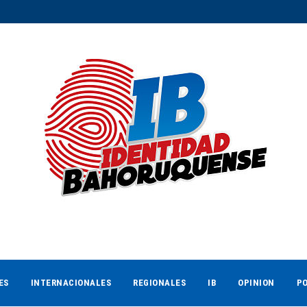
ES
INTERNACIONALES
REGIONALES
IB
OPINION
PO