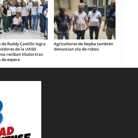
 de Ruddy Castillo logra
Agricultores de Neyba también
rvidores de la UASD
denuncian ola de robos.
a reciban títulos tras
 de espera