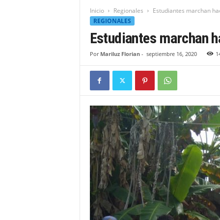
t
Inicio
Regionales
Estudiantes marchan h
i
REGIONALES
d
Estudiantes marchan 
a
d
Por
Mariluz Florian
-
septiembre 16, 2020
1
B
a
h
o
r
u
q
u
e
n
s
e