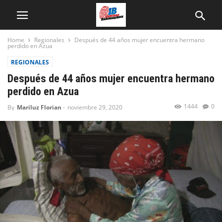
Home
Regionales
Después de 44 años mujer encuentra hermano
perdido en Azua
REGIONALES
Después de 44 años mujer encuentra hermano
perdido en Azua
1444
0
By
Mariluz Florian
-
noviembre 29, 2020