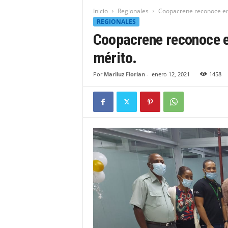
t
Inicio
Regionales
Coopacrene reconoce emp
i
REGIONALES
d
Coopacrene reconoce e
a
d
mérito.
B
a
Por
Mariluz Florian
-
enero 12, 2021
1458
h
o
r
u
q
u
e
n
s
e