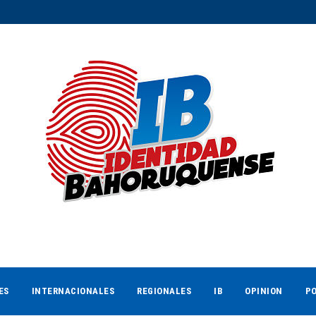
ES
INTERNACIONALES
REGIONALES
IB
OPINION
PO