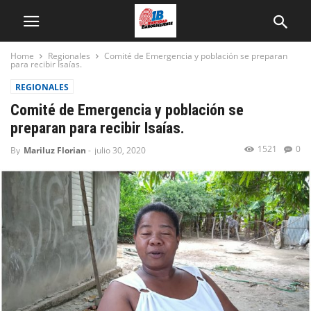
Home
Regionales
Comité de Emergencia y población se preparan
para recibir Isaías.
REGIONALES
Comité de Emergencia y población se
preparan para recibir Isaías.
1521
0
By
Mariluz Florian
-
julio 30, 2020