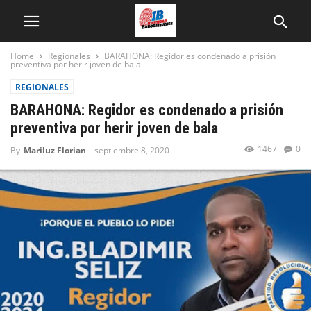
Home
Regionales
BARAHONA: Regidor es condenado a prisión
preventiva por herir joven de bala
REGIONALES
BARAHONA: Regidor es condenado a prisión
preventiva por herir joven de bala
1467
0
By
Mariluz Florian
-
septiembre 8, 2020