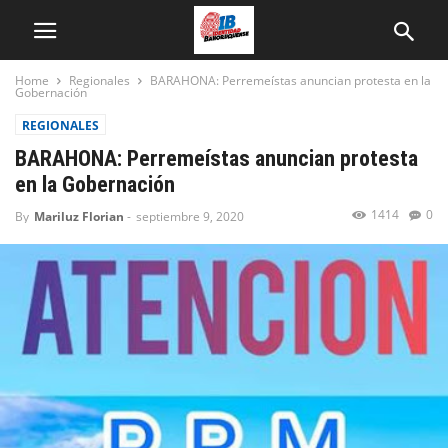
Home
Regionales
BARAHONA: Perremeístas anuncian protesta en la
Gobernación
REGIONALES
BARAHONA: Perremeístas anuncian protesta
en la Gobernación
1414
0
By
Mariluz Florian
-
septiembre 9, 2020