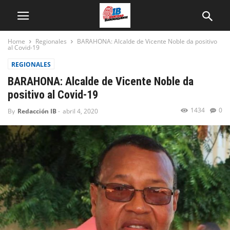
Home
Regionales
BARAHONA: Alcalde de Vicente Noble da positivo
al Covid-19
REGIONALES
BARAHONA: Alcalde de Vicente Noble da
positivo al Covid-19
1434
0
By
Redacción IB
-
abril 4, 2020