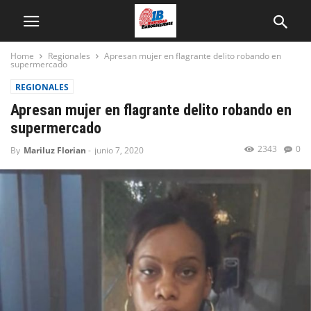
Home
Regionales
Apresan mujer en flagrante delito robando en
supermercado
REGIONALES
Apresan mujer en flagrante delito robando en
supermercado
2343
0
By
Mariluz Florian
-
junio 7, 2020