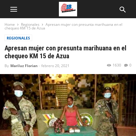
Home
Regionales
Apresan mujer con presunta marihuana en el
chequeo KM 15 de Azua
REGIONALES
Apresan mujer con presunta marihuana en el
chequeo KM 15 de Azua
1630
0
By
Mariluz Florian
-
febrero 20, 2021