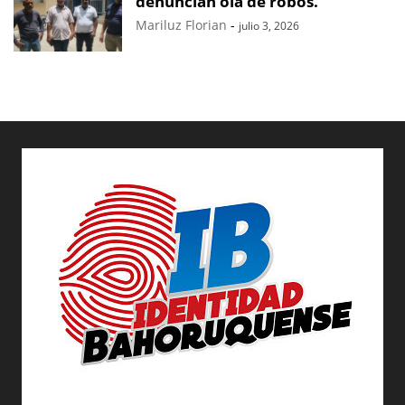
denuncian ola de robos.
Mariluz Florian
-
julio 3, 2026