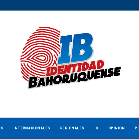
ES
INTERNACIONALES
REGIONALES
IB
OPINION
P