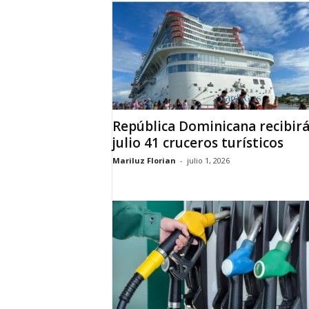
d
a
d
B
a
h
o
r
u
q
u
e
n
s
República Dominicana recibirá
e
julio 41 cruceros turísticos
Mariluz Florian
-
julio 1, 2026