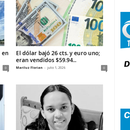
 en
El dólar bajó 26 cts. y euro uno;
eran vendidos $59.94...
Mariluz Florian
-
julio 1, 2026
0
0