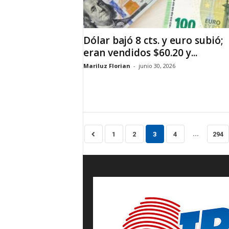
Dólar bajó 8 cts. y euro subió;
eran vendidos $60.20 y...
Mariluz Florian
-
junio 30, 2026
...
1
2
3
4
294