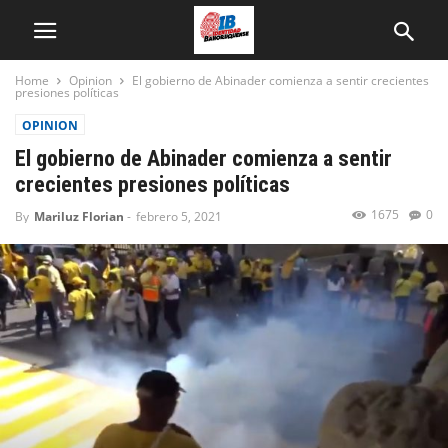
Home
Opinion
El gobierno de Abinader comienza a sentir crecientes
presiones políticas
OPINION
El gobierno de Abinader comienza a sentir
crecientes presiones políticas
1675
0
By
Mariluz Florian
-
febrero 5, 2021