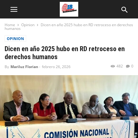
Home
Opinion
Dicen en año 2025 hubo en RD retroceso en derechos
humanos
OPINION
Dicen en año 2025 hubo en RD retroceso en
derechos humanos
482
0
By
Mariluz Florian
-
febrero 26, 2026