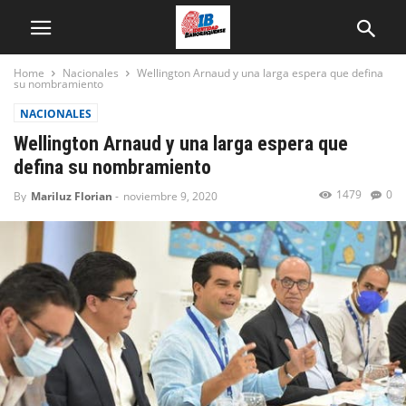
Home
Nacionales
Wellington Arnaud y una larga espera que defina
su nombramiento
NACIONALES
Wellington Arnaud y una larga espera que
defina su nombramiento
1479
0
By
Mariluz Florian
-
noviembre 9, 2020