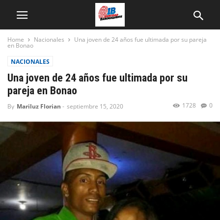
Home
Nacionales
Una joven de 24 años fue ultimada por su pareja
en Bonao
NACIONALES
Una joven de 24 años fue ultimada por su
pareja en Bonao
1728
0
By
Mariluz Florian
-
septiembre 15, 2020