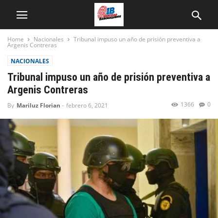
Home
Nacionales
Tribunal impuso un año de prisión preventiva a
Argenis Contreras
NACIONALES
Tribunal impuso un año de prisión preventiva a
Argenis Contreras
1366
0
By
Mariluz Florian
-
febrero 6, 2021