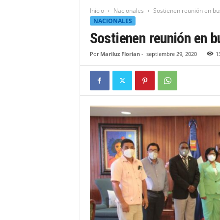
t
Inicio
Nacionales
Sostienen reunión en bu
i
NACIONALES
d
Sostienen reunión en b
a
d
Por
Mariluz Florian
-
septiembre 29, 2020
1
B
a
h
o
r
u
q
u
e
n
s
e