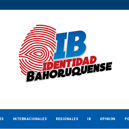
ES
INTERNACIONALES
REGIONALES
IB
OPINION
PO