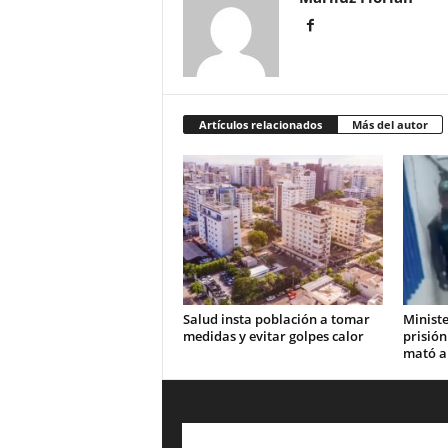
Artículos relacionados
Más del autor
Salud insta población a tomar
Ministe
medidas y evitar golpes calor
prisión
mató a