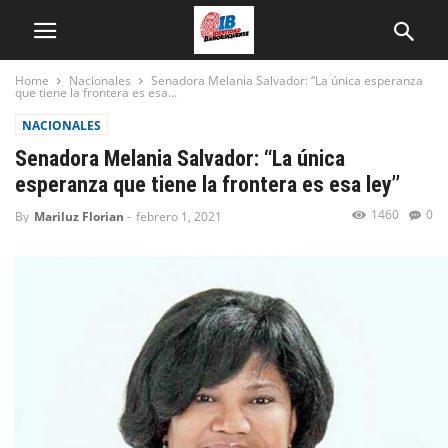
Home
Nacionales
Senadora Melania Salvador: “La única esperanza
que tiene la frontera es esa...
NACIONALES
Senadora Melania Salvador: “La única
esperanza que tiene la frontera es esa ley’’
1460
0
By
Mariluz Florian
-
febrero 1, 2021