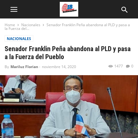
Home
Nacionales
Senador Franklin Peña abandona al PLD y pasa a
la Fuerza del...
NACIONALES
Senador Franklin Peña abandona al PLD y pasa
a la Fuerza del Pueblo
1477
0
By
Mariluz Florian
-
noviembre 14, 2020