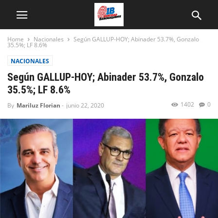
Home
Nacionales
Según GALLUP-HOY; Abinader 53.7%, Gonzalo
35.5%; LF 8.6%
NACIONALES
Según GALLUP-HOY; Abinader 53.7%, Gonzalo
35.5%; LF 8.6%
1402
0
By
Mariluz Florian
-
junio 22, 2020