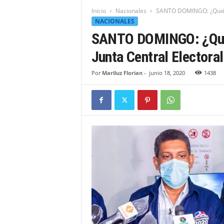
t
Inicio
Nacionales
SANTO DOMINGO: ¿Quién e
i
NACIONALES
d
SANTO DOMINGO: ¿Quién
a
d
Junta Central Electoral
B
a
Por
Mariluz Florian
-
junio 18, 2020
1438
h
o
r
u
q
u
e
n
s
e