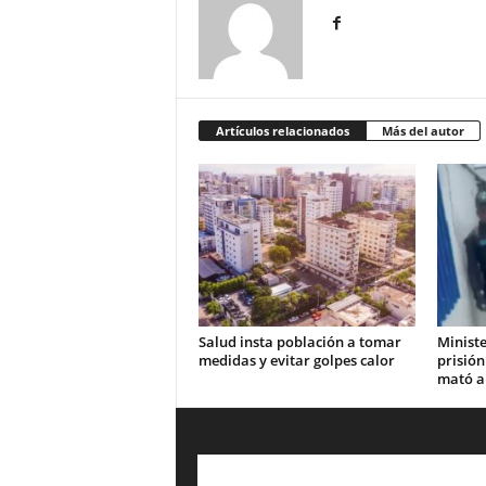
Artículos relacionados
Más del autor
Salud insta población a tomar
Ministe
medidas y evitar golpes calor
prisión
mató a