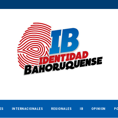
ES
INTERNACIONALES
REGIONALES
IB
OPINION
PO