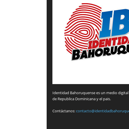
Identidad Bahoruquense es un medio digital 
de Republica Dominicana y el pais.
Contáctanos:
contacto@identidadbahoruqu