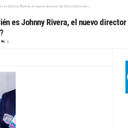
s Johnny Rivera, el nuevo director de Informática de...
 es Johnny Rivera, el nuevo director 
?
0