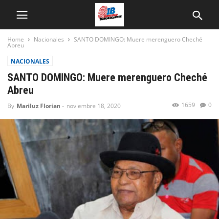
Home
Nacionales
SANTO DOMINGO: Muere merenguero Cheché
Abreu
NACIONALES
SANTO DOMINGO: Muere merenguero Cheché
Abreu
1659
0
By
Mariluz Florian
-
noviembre 18, 2020