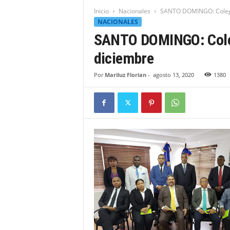
t
Inicio
Nacionales
SANTO DOMINGO: Colegio
i
NACIONALES
d
SANTO DOMINGO: Colegi
a
d
diciembre
B
a
Por
Mariluz Florian
-
agosto 13, 2020
1380
h
o
r
u
q
u
e
n
s
e