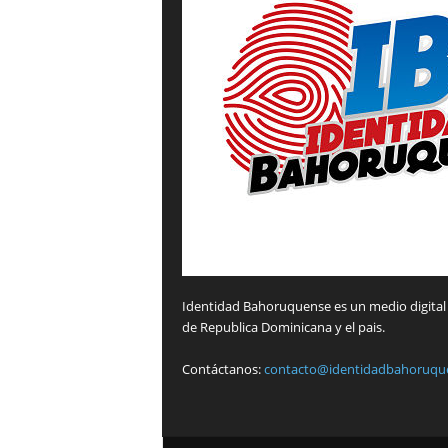
Identidad Bahoruquense es un medio digital 
de Republica Dominicana y el pais.
Contáctanos:
contacto@identidadbahoruqu