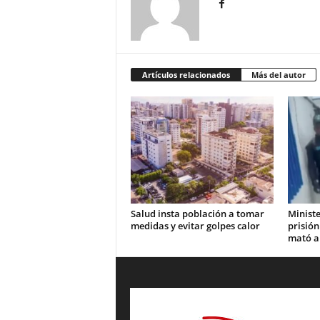
Artículos relacionados
Más del autor
Salud insta población a tomar
Ministe
medidas y evitar golpes calor
prisión
mató a