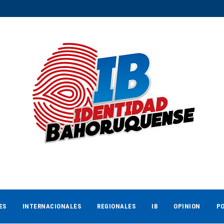
ES
INTERNACIONALES
REGIONALES
IB
OPINION
PO