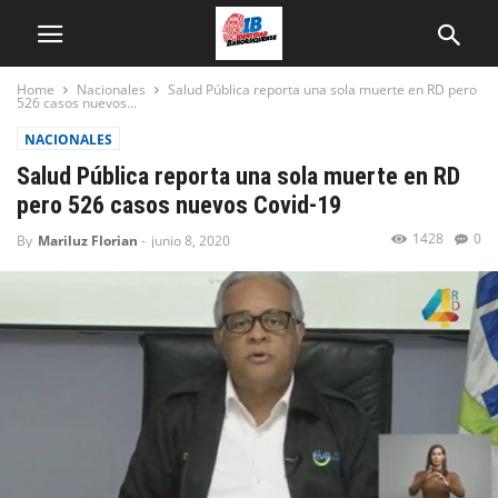
Home
Nacionales
Salud Pública reporta una sola muerte en RD pero
526 casos nuevos...
NACIONALES
Salud Pública reporta una sola muerte en RD
pero 526 casos nuevos Covid-19
1428
0
By
Mariluz Florian
-
junio 8, 2020