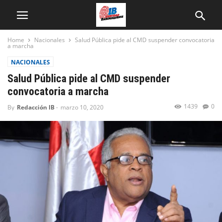
Home
Nacionales
Salud Pública pide al CMD suspender convocatoria
a marcha
NACIONALES
Salud Pública pide al CMD suspender
convocatoria a marcha
1439
0
By
Redacción IB
-
marzo 10, 2020