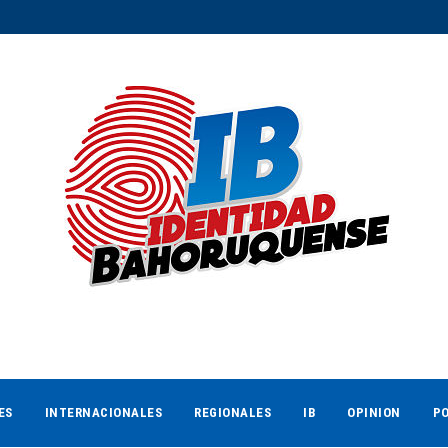
ES
INTERNACIONALES
REGIONALES
IB
OPINION
PO