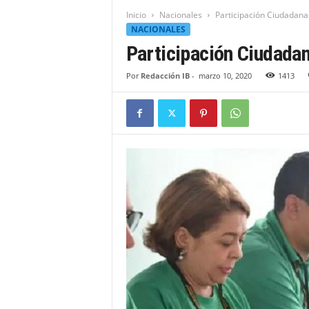
t
Inicio
Nacionales
Participación Ciudadana
i
NACIONALES
d
Participación Ciudadan
a
d
Por
Redacción IB
-
marzo 10, 2020
1413
B
a
h
o
r
u
q
u
e
n
s
e