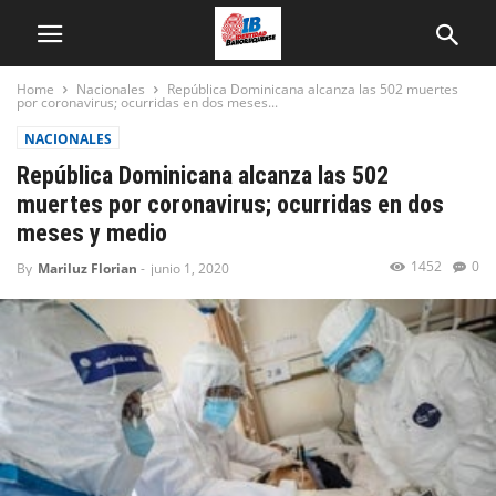
Home
Nacionales
República Dominicana alcanza las 502 muertes
por coronavirus; ocurridas en dos meses...
NACIONALES
República Dominicana alcanza las 502
muertes por coronavirus; ocurridas en dos
meses y medio
1452
0
By
Mariluz Florian
-
junio 1, 2020