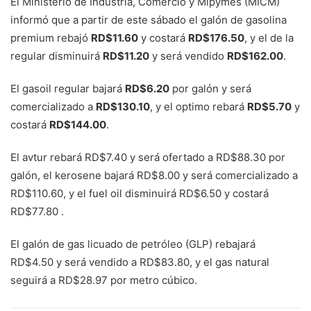
El Ministerio de Industria, Comercio y Mipymes (MICM)
informó que a partir de este sábado el galón de gasolina
premium rebajó
RD$11.60
y costará
RD$176.50
, y el de la
regular disminuirá
RD$11.20
y será vendido
RD$162.00
.
El gasoil regular bajará
RD$6.20
por galón y será
comercializado a
RD$130.10
, y el optimo rebará
RD$5.70
y
costará
RD$144.00
.
El avtur rebará RD$7.40 y será ofertado a RD$88.30 por
galón, el kerosene bajará RD$8.00 y será comercializado a
RD$110.60, y el fuel oil disminuirá RD$6.50 y costará
RD$77.80 .
El galón de gas licuado de petróleo (GLP) rebajará
RD$4.50 y será vendido a RD$83.80, y el gas natural
seguirá a RD$28.97 por metro cúbico.