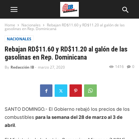
Home
Nacionales
Rebajan RD$11.60 y RD$11.20 al galón de las
gasolinas en Rep. Dominicana
NACIONALES
Rebajan RD$11.60 y RD$11.20 al galón de las
gasolinas en Rep. Dominicana
1416
0
By
Redacción IB
-
marzo 27, 2020
SANTO DOMINGO.- El Gobierno rebajó los precios de los
combustibles
para la semana del 28 de marzo al 3 de
abril
.