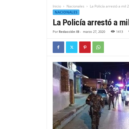
t
Inicio
Nacionales
La Policía arrestó a mil
i
NACIONALES
d
La Policía arrestó a m
a
d
Por
Redacción IB
-
marzo 27, 2020
1413
B
a
h
o
r
u
q
u
e
n
s
e