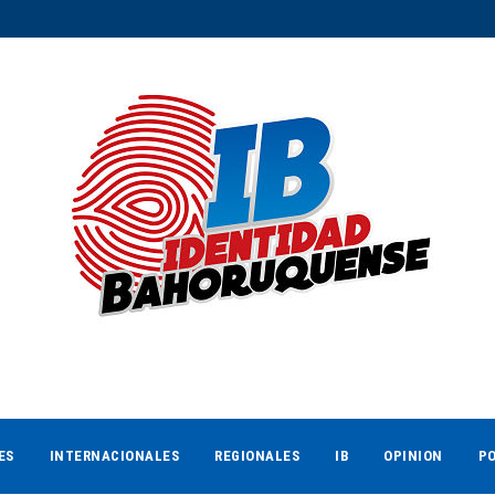
ES
INTERNACIONALES
REGIONALES
IB
OPINION
PO