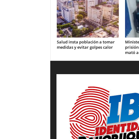
Salud insta población a tomar
Ministe
medidas y evitar golpes calor
prisión
mató a