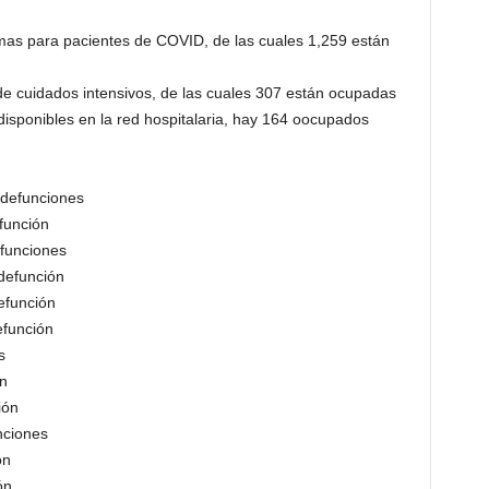
amas para pacientes de COVID, de las cuales 1,259 están
e cuidados intensivos, de las cuales 307 están ocupadas
disponibles en la red hospitalaria, hay 164 oocupados
 defunciones
función
funciones
defunción
efunción
efunción
s
n
ión
nciones
ón
ón