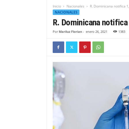
t
Inicio
Nacionales
R. Dominicana notifica 
i
NACIONALES
d
R. Dominicana notifica
a
d
Por
Mariluz Florian
-
enero 26, 2021
1383
B
a
h
o
r
u
q
u
e
n
s
e