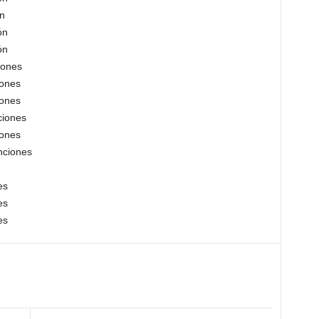
n
ón
ón
iones
iones
iones
ciones
iones
nciones
es
es
es