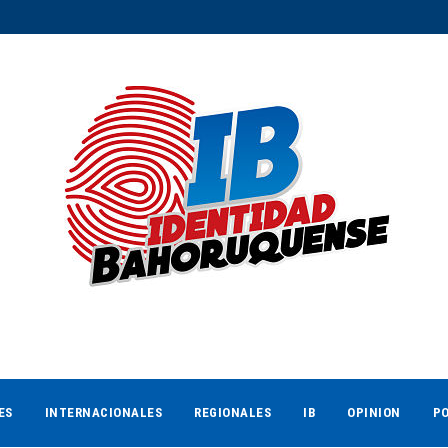
ES
INTERNACIONALES
REGIONALES
IB
OPINION
PO