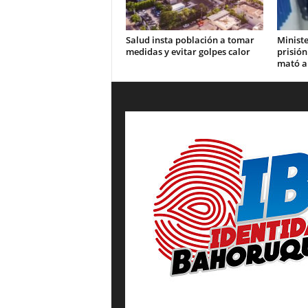
Salud insta población a tomar
Ministe
medidas y evitar golpes calor
prisión
mató a