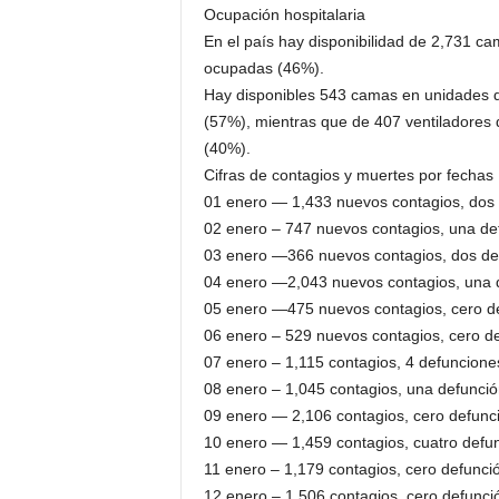
Ocupación hospitalaria
En el país hay disponibilidad de 2,731 c
ocupadas (46%).
Hay disponibles 543 camas en unidades d
(57%), mientras que de 407 ventiladores 
(40%).
Cifras de contagios y muertes por fechas
01 enero — 1,433 nuevos contagios, dos
02 enero – 747 nuevos contagios, una de
03 enero —366 nuevos contagios, dos de
04 enero —2,043 nuevos contagios, una 
05 enero —475 nuevos contagios, cero d
06 enero – 529 nuevos contagios, cero d
07 enero – 1,115 contagios, 4 defuncione
08 enero – 1,045 contagios, una defunció
09 enero — 2,106 contagios, cero defunc
10 enero — 1,459 contagios, cuatro defu
11 enero – 1,179 contagios, cero defunci
12 enero – 1,506 contagios, cero defunci