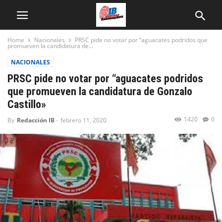
Home
Nacionales
PRSC pide no votar por “aguacates podridos que
promueven la candidatura de...
NACIONALES
PRSC pide no votar por “aguacates podridos
que promueven la candidatura de Gonzalo
Castillo»
1420
0
By
Redacción IB
-
febrero 11, 2020