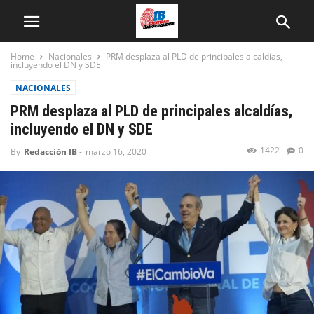
Home
Nacionales
PRM desplaza al PLD de principales alcaldías,
incluyendo el DN y SDE
NACIONALES
PRM desplaza al PLD de principales alcaldías,
incluyendo el DN y SDE
1422
0
By
Redacción IB
-
marzo 16, 2020