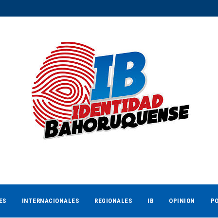
ES
INTERNACIONALES
REGIONALES
IB
OPINION
PO