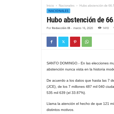
t
Inicio
Nacionales
Hubo abstención de 66.1
i
NACIONALES
d
Hubo abstención de 66
a
d
Por
Redacción IB
-
marzo 16, 2020
1410
B
a
h
o
r
u
q
SANTO DOMINGO.- En las elecciones munic
u
abstención nunca vista en la historia mod
e
n
De acuerdo a los datos que hasta las 7 de
s
(JCE), de los 7 millones 487 mil 040 ciud
e
535 mil 639 (el 33.87%).
Llama la atención el hecho de que 121 mi
distintos motivos.