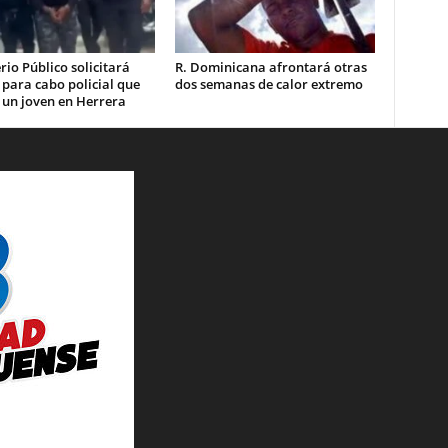
rio Público solicitará
R. Dominicana afrontará otras
 para cabo policial que
dos semanas de calor extremo
 un joven en Herrera