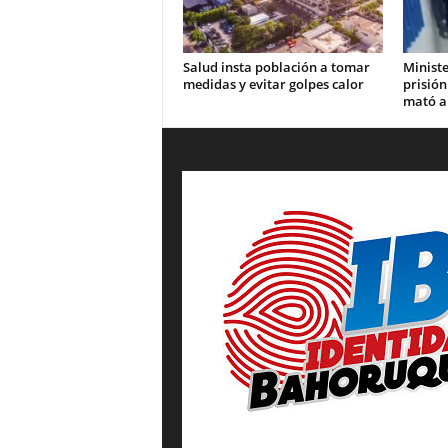
Salud insta población a tomar
Ministe
medidas y evitar golpes calor
prisión
mató a