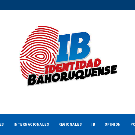
ES
INTERNACIONALES
REGIONALES
IB
OPINION
PO